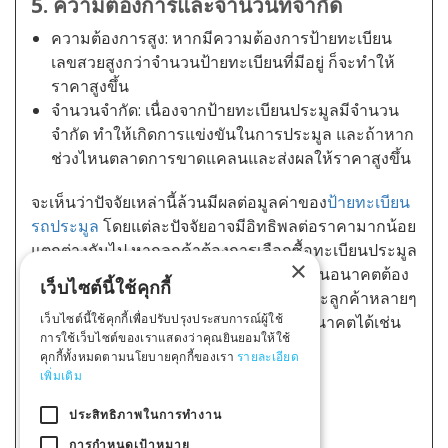
5. ความต้องการและจำนวนที่จำกัด
ความต้องการสูง: หากมีความต้องการป้ายทะเบียน
เลขสวยสูงกว่าจำนวนป้ายทะเบียนที่มีอยู่ ก็จะทำให้
ราคาสูงขึ้น
จำนวนจำกัด: เนื่องจากป้ายทะเบียนประมูลมีจำนวน
จำกัด ทำให้เกิดการแข่งขันในการประมูล และถ้าหาก
ช่วงไหนตลาดการขาดแคลนและส่งผลให้ราคาสูงขึ้น
จะเห็นว่าปัจจัยเหล่านี้ล้วนมีผลต่อมูลค่าของ
ป้ายทะเบียน
รถประมูล
โดยแต่ละปัจจัยอาจมีอิทธิพลต่อราคามากน้อย
แตกต่างกันไป หากลูกค้าต้องการเลือกซื้อทะเบียนประมูล
×
ทะเบียนมงคล
ทะเบียนสวย เพื่อเกร็งกำไรในอนาคตต้อง
เว็บไซต์นี้ใช้คุกกี้
ศึกษาให้ดีว่า ทะเบียนไหนควรซื้อเก็บ เพราะลูกค้าหลายๆ
เว็บไซต์นี้ใช้คุกกี้เพื่อปรับปรุงประสบการณ์ผู้ใช้
ท่านเล็งผิด คาดการผิดก็ทำให้ขาดทุนในอนาคตได้เช่น
การใช้เว็บไซต์ของเราแสดงว่าคุณยินยอมให้ใช้
กัน
คุกกี้ทั้งหมดตามนโยบายคุกกี้ของเรา
รายละเอียด
เพิ่มเติม
กลับ
ประสิทธิภาพในการทำงาน
การกำหนดเป้าหมาย