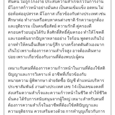
ทันคน ไม่ถูกโกงง่าย ประสบความสำเร็จเร็วในการงาน
มีโอกาสก้าวหน้าอย่างมั่นคง เป็นคนเข้มแข็ง อดทน ไม่
ย่อท้อต่ออุปสรรค มีโอกาส เกี่ยวข้องกับต่างประเทศ เช่น
ศึกษาต่อ ทำงานหรือคบหาคนต่างชาติ รักความถูกต้อง
และยุติธรรม เป็นคนซื่อสัตย์ ความรักดี คู่ครองดี
ครอบครัวอบอุ่นได้รับ สิ่งศักดิ์สิทธิ์คุ้มครอง ทำให้โชคดี
และรอดพ้นจากปัญหาหลายอย่าง ใจร้อน พูดตรงเกินไป
อาจทำให้คนอื่นเสียความรู้สึก บางครั้งกดดันตัวเองมาก
เกินไป เพราะต้องการความสำเร็จสูง อาจต้องเดินทาง
บ่อย เพราะเกี่ยวข้องกับงานที่ต้องพบปะผู้คน
เหมาะกับคนที่ต้องการความก้าวหน้าในงานที่ต้องใช้สติ
ปัญญาและการวิเคราะห์ อาชีพที่เกี่ยวข้องกับ
ทนายความ ผู้พิพากษา ฝ่ายจัดซื้อ บัญชี ตำแหน่งบริหาร
ประชาสัมพันธ์ งานต่างประเทศ เลข 14 เป็นเลขมงคลที่
ส่งเสริมความสำเร็จและความก้าวหน้าในชีวิต ทำให้ชีวิต
มั่นคง ได้รับการสนับสนุนจากผู้ใหญ่ เหมาะสำหรับคนที่
ต้องการความสำเร็จในอาชีพที่ต้องใช้สติปัญญาและ
ความยุติธรรม ควรเสริมดวงด้วย การทำบุญเกี่ยวกับการ