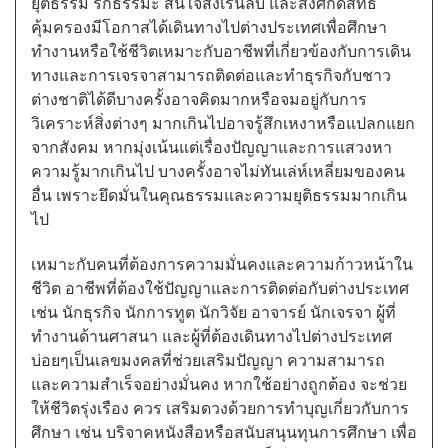
ยุติธรรม รักธรรมะ สนใจสิ่งเร้นลับ และสิ่งศักดิ์สิทธิ์
คุ้มครองมีโอกาสได้เดินทางไปต่างประเทศเพื่อศึกษา
ทำงานหรือใช้ชีวิตเหมาะกับอาชีพที่เกี่ยวข้องกับการเดิน
ทางและการเจรจาสามารถติดต่อและทำธุรกิจกับชาว
ต่างชาติได้ดีบางครั้งอาจคิดมากหรือจมอยู่กับการ
วิเคราะห์สิ่งต่างๆ มากเกินไปอาจรู้สึกเหงาหรือแปลกแยก
จากสังคม หากมุ่งเน้นแต่เรื่องปัญญาและการแสวงหา
ความรู้มากเกินไป บางครั้งอาจไม่ทันเล่ห์เหลี่ยมของคน
อื่น เพราะยึดมั่นในคุณธรรมและความยุติธรรมมากเกิน
ไป
เหมาะกับคนที่ต้องการความมั่นคงและความก้าวหน้าใน
ชีวิต อาชีพที่ต้องใช้ปัญญาและการติดต่อกับต่างประเทศ
เช่น นักธุรกิจ นักการทูต นักวิจัย อาจารย์ นักเจรจา ผู้ที่
ทำงานด้านศาสนา และผู้ที่ต้องเดินทางไปต่างประเทศ
บ่อยๆเป็นเลขมงคลที่ช่วยเสริมปัญญา ความสามารถ
และความสำเร็จอย่างมั่นคง หากใช้อย่างถูกต้อง จะช่วย
ให้ชีวิตรุ่งเรือง ควร เสริมดวงด้วยการทำบุญเกี่ยวกับการ
ศึกษา เช่น บริจาคหนังสือหรือสนับสนุนทุนการศึกษา เพื่อ