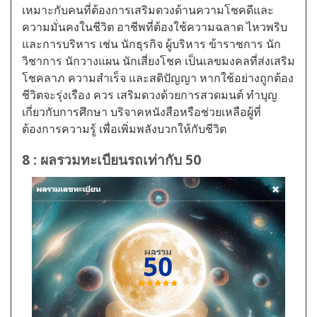
เหมาะกับคนที่ต้องการเสริมดวงด้านความโชคดีและ
ความมั่นคงในชีวิต อาชีพที่ต้องใช้ความฉลาด ไหวพริบ
และการบริหาร เช่น นักธุรกิจ ผู้บริหาร ข้าราชการ นัก
วิชาการ นักวางแผน นักเสี่ยงโชค เป็นเลขมงคลที่ส่งเสริม
โชคลาภ ความสำเร็จ และสติปัญญา หากใช้อย่างถูกต้อง
ชีวิตจะรุ่งเรือง ควร เสริมดวงด้วยการสวดมนต์ ทำบุญ
เกี่ยวกับการศึกษา บริจาคหนังสือหรือช่วยเหลือผู้ที่
ต้องการความรู้ เพื่อเพิ่มพลังบวกให้กับชีวิต
8 : ผลรวมทะเบียนรถเท่ากับ 50