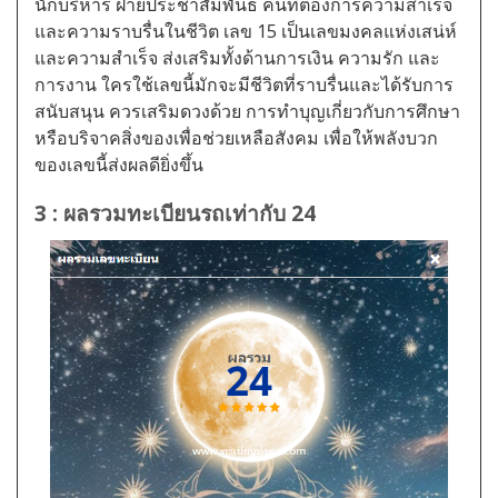
นักบริหาร ฝ่ายประชาสัมพันธ์ คนที่ต้องการความสำเร็จ
และความราบรื่นในชีวิต เลข 15 เป็นเลขมงคลแห่งเสน่ห์
และความสำเร็จ ส่งเสริมทั้งด้านการเงิน ความรัก และ
การงาน ใครใช้เลขนี้มักจะมีชีวิตที่ราบรื่นและได้รับการ
สนับสนุน ควรเสริมดวงด้วย การทำบุญเกี่ยวกับการศึกษา
หรือบริจาคสิ่งของเพื่อช่วยเหลือสังคม เพื่อให้พลังบวก
ของเลขนี้ส่งผลดียิ่งขึ้น
3 : ผลรวมทะเบียนรถเท่ากับ 24