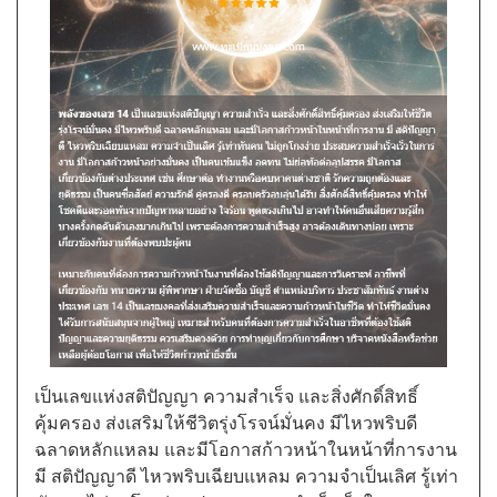
เป็นเลขแห่งสติปัญญา ความสำเร็จ และสิ่งศักดิ์สิทธิ์
คุ้มครอง ส่งเสริมให้ชีวิตรุ่งโรจน์มั่นคง มีไหวพริบดี
ฉลาดหลักแหลม และมีโอกาสก้าวหน้าในหน้าที่การงาน
มี สติปัญญาดี ไหวพริบเฉียบแหลม ความจำเป็นเลิศ รู้เท่า