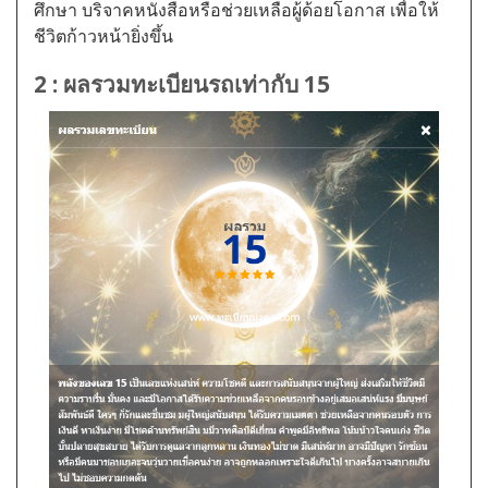
ศึกษา บริจาคหนังสือหรือช่วยเหลือผู้ด้อยโอกาส เพื่อให้
ชีวิตก้าวหน้ายิ่งขึ้น
2 : ผลรวมทะเบียนรถเท่ากับ 15