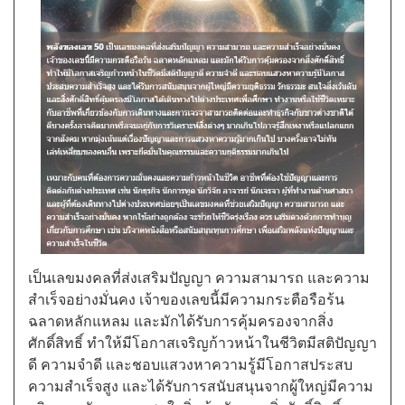
เป็นเลขมงคลที่ส่งเสริมปัญญา ความสามารถ และความ
สำเร็จอย่างมั่นคง เจ้าของเลขนี้มีความกระตือรือร้น
ฉลาดหลักแหลม และมักได้รับการคุ้มครองจากสิ่ง
ศักดิ์สิทธิ์ ทำให้มีโอกาสเจริญก้าวหน้าในชีวิตมีสติปัญญา
ดี ความจำดี และชอบแสวงหาความรู้มีโอกาสประสบ
ความสำเร็จสูง และได้รับการสนับสนุนจากผู้ใหญ่มีความ